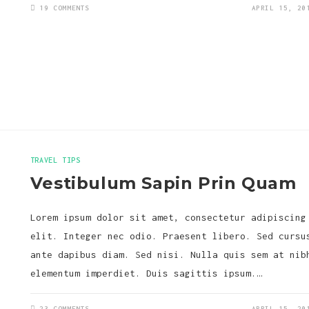
19 COMMENTS
APRIL 15, 20
TRAVEL TIPS
Vestibulum Sapin Prin Quam
Lorem ipsum dolor sit amet, consectetur adipiscing
elit. Integer nec odio. Praesent libero. Sed cursu
ante dapibus diam. Sed nisi. Nulla quis sem at nib
elementum imperdiet. Duis sagittis ipsum.…
23 COMMENTS
APRIL 15, 20