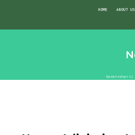
Skip
HOME
ABOUT US
to
content
N
Updated
April