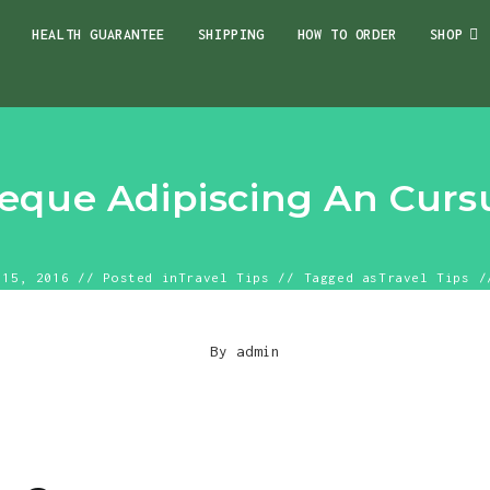
HEALTH GUARANTEE
SHIPPING
HOW TO ORDER
SHOP
eque Adipiscing An Curs
 15, 2016
Posted in
Travel Tips
Tagged as
Travel Tips
By
admin