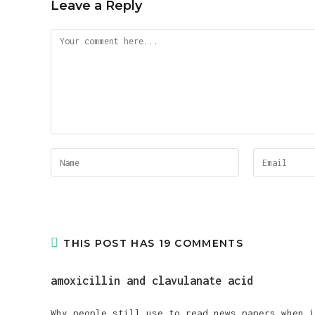
Leave a Reply
Comment
Enter
Enter
your
your
name
email
or
address
username
to
THIS POST HAS 19 COMMENTS
to
comment
comment
amoxicillin and clavulanate acid
Why people still use to read news papers when i