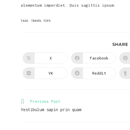
elementum imperdiet. Duis sagittis ipsum.
TAGS
:
TRAVEL TIPS
SHARE
X
Facebook
Opens
Opens
in
in
a
a
new
new
VK
Reddit
Opens
Opens
window
window
in
in
a
a
new
new
window
window
Read
Previous Post
more
Vestibulum sapin prin quam
articles